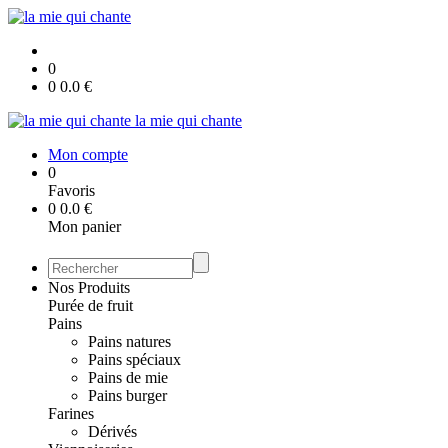
0
0
0.0
€
la mie qui chante
Mon compte
0
Favoris
0
0.0
€
Mon panier
Nos Produits
Purée de fruit
Pains
Pains natures
Pains spéciaux
Pains de mie
Pains burger
Farines
Dérivés