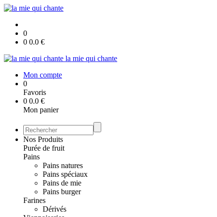
0
0
0.0
€
la mie qui chante
Mon compte
0
Favoris
0
0.0
€
Mon panier
Nos Produits
Purée de fruit
Pains
Pains natures
Pains spéciaux
Pains de mie
Pains burger
Farines
Dérivés