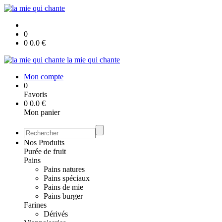
0
0
0.0
€
la mie qui chante
Mon compte
0
Favoris
0
0.0
€
Mon panier
Nos Produits
Purée de fruit
Pains
Pains natures
Pains spéciaux
Pains de mie
Pains burger
Farines
Dérivés