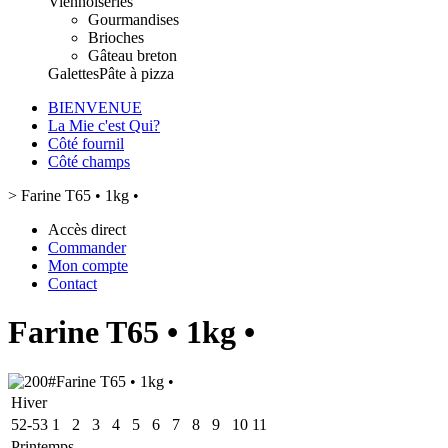
Viennoiseries
Gourmandises
Brioches
Gâteau breton
Galettes
Pâte à pizza
BIENVENUE
La Mie c'est Qui?
Côté fournil
Côté champs
>
Farine T65 • 1kg •
Accès direct
Commander
Mon compte
Contact
Farine T65 • 1kg •
Hiver
52-53
1
2
3
4
5
6
7
8
9
10
11
Printemps