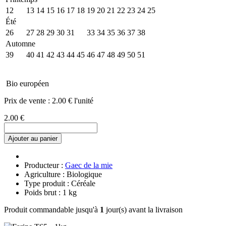
12
13
14
15
16
17
18
19
20
21
22
23
24
25
Été
26
27
28
29
30
31
32
33
34
35
36
37
38
Automne
39
40
41
42
43
44
45
46
47
48
49
50
51
Bio européen
Prix de vente :
2.00 € l'unité
2.00 €
Ajouter au panier
Producteur :
Gaec de la mie
Agriculture : Biologique
Type produit : Céréale
Poids brut : 1 kg
Produit commandable jusqu'à
1
jour(s) avant la livraison